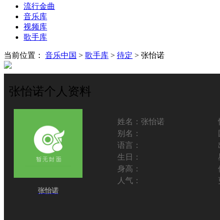
流行金曲
音乐库
视频库
歌手库
当前位置：
音乐中国
>
歌手库
>
待定
> 张怡诺
张怡诺个人资料
姓名：
张怡诺
别名：
语言：
生日：
身高：
人气：
张怡诺