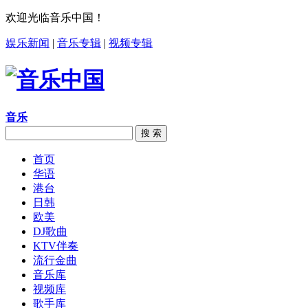
欢迎光临音乐中国！
娱乐新闻
|
音乐专辑
|
视频专辑
音乐
搜 索
首页
华语
港台
日韩
欧美
DJ歌曲
KTV伴奏
流行金曲
音乐库
视频库
歌手库