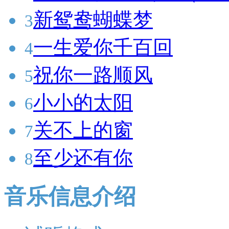
新鸳鸯蝴蝶梦
3
一生爱你千百回
4
祝你一路顺风
5
小小的太阳
6
关不上的窗
7
至少还有你
8
音乐信息介绍