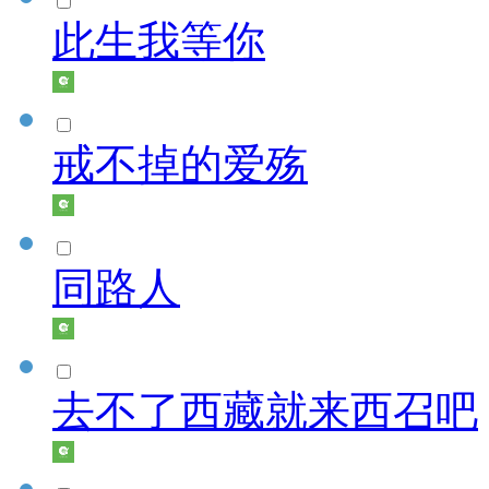
此生我等你
戒不掉的爱殇
同路人
去不了西藏就来西召吧