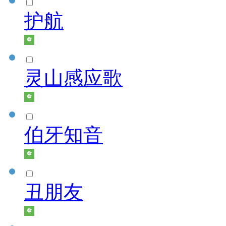
护航
灵山感应歌
伯牙知音
丑朋友