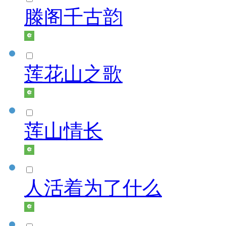
滕阁千古韵
莲花山之歌
莲山情长
人活着为了什么