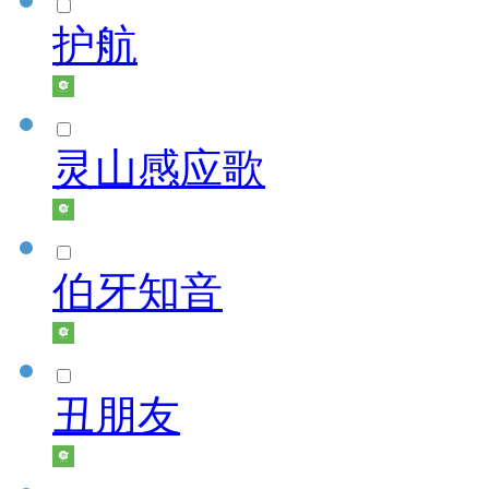
护航
灵山感应歌
伯牙知音
丑朋友