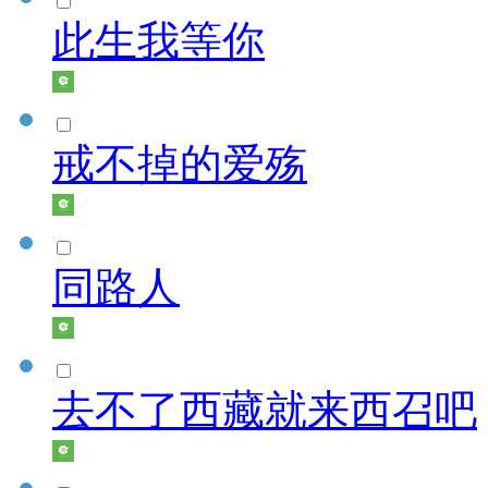
此生我等你
戒不掉的爱殇
同路人
去不了西藏就来西召吧