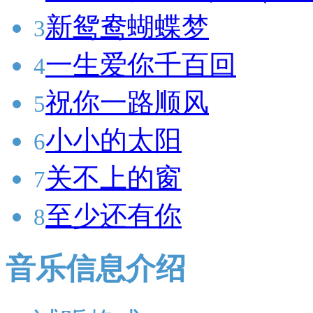
新鸳鸯蝴蝶梦
3
一生爱你千百回
4
祝你一路顺风
5
小小的太阳
6
关不上的窗
7
至少还有你
8
音乐信息介绍