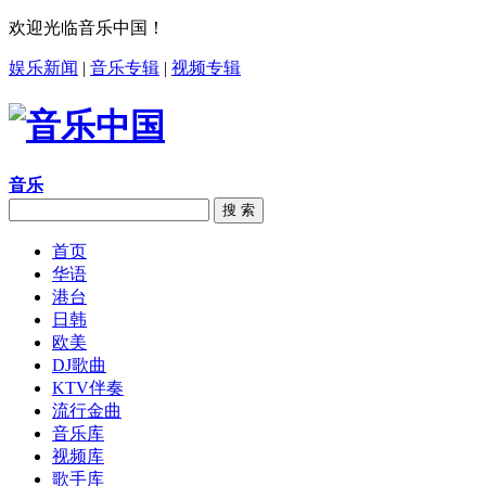
欢迎光临音乐中国！
娱乐新闻
|
音乐专辑
|
视频专辑
音乐
搜 索
首页
华语
港台
日韩
欧美
DJ歌曲
KTV伴奏
流行金曲
音乐库
视频库
歌手库