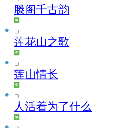
滕阁千古韵
莲花山之歌
莲山情长
人活着为了什么