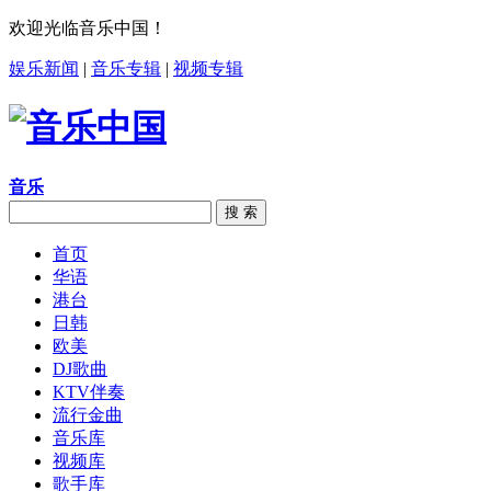
欢迎光临音乐中国！
娱乐新闻
|
音乐专辑
|
视频专辑
音乐
搜 索
首页
华语
港台
日韩
欧美
DJ歌曲
KTV伴奏
流行金曲
音乐库
视频库
歌手库