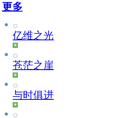
更多
亿维之光
苍茫之崖
与时俱进