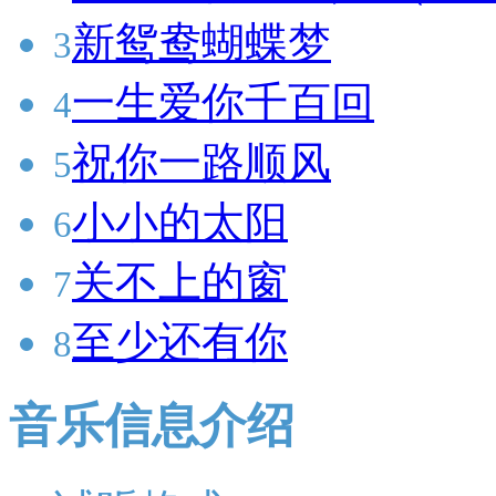
新鸳鸯蝴蝶梦
3
一生爱你千百回
4
祝你一路顺风
5
小小的太阳
6
关不上的窗
7
至少还有你
8
音乐信息介绍