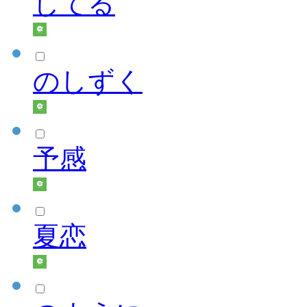
してる
のしずく
予感
夏恋