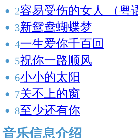
容易受伤的女人 （粤
2
新鸳鸯蝴蝶梦
3
一生爱你千百回
4
祝你一路顺风
5
小小的太阳
6
关不上的窗
7
至少还有你
8
音乐信息介绍