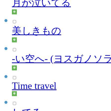
月が泣いてる
美しきもの
-い空へ- (ヨスガノソ
Time travel