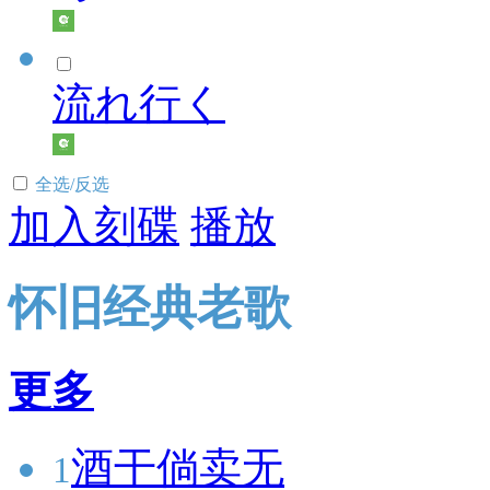
流れ行く
全选/反选
加入刻碟
播放
怀旧经典老歌
更多
酒干倘卖无
1