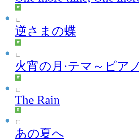
逆さまの蝶
火宵の月·テマ～ピア
The Rain
あの夏へ