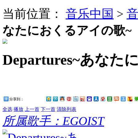
当前位置：
音乐中国
>
なたにおくるアイの歌~
Departures~あ
分享到：
全选
播放
上一首
下一首
清除列表
所属歌手：EGOIST