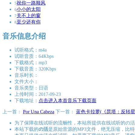
祝你一路顺风
5
小小的太阳
6
关不上的窗
7
至少还有你
8
音乐信息介绍
试听格式：m4a
试听音质：64Kbps
下载格式：mp3
下载音质：320Kbps
音乐时长：
文件大小：
音乐类型：日语
上传时间：2017-09-23
下载地址：
点击进入本首音乐下载页面
上一首：
Por Una Cabeza
下一首：
蓝色卡拉萝(《昆塔：反转
为了保障在线试听的流畅性，本站所提供在线试听的の活
本站下载的
の活
是原始音源的MP3文件，绝无压缩，比特率为