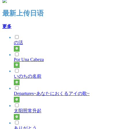
最新上传日语
更多
の活
Por Una Cabeza
いのちの名前
Departures~あなたにおくるアイの歌~
太阳照常升起
ありがとう