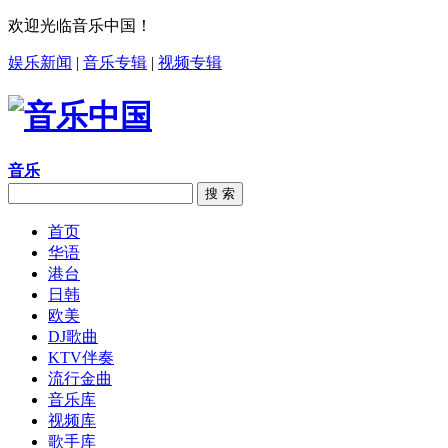
欢迎光临音乐中国！
娱乐新闻
|
音乐专辑
|
视频专辑
音乐
搜 索
首页
华语
港台
日韩
欧美
DJ歌曲
KTV伴奏
流行金曲
音乐库
视频库
歌手库