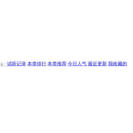
试听记录
本类排行
本类推荐
今日人气
最近更新
我收藏的
0