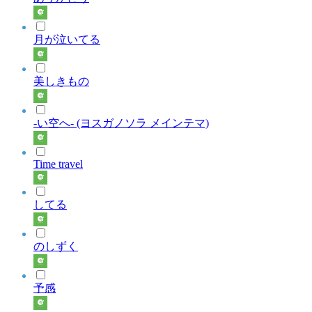
月が泣いてる
美しきもの
-い空へ- (ヨスガノソラ メインテマ)
Time travel
してる
のしずく
予感