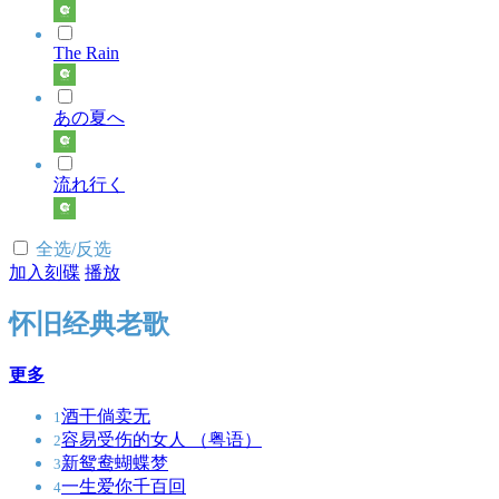
The Rain
あの夏へ
流れ行く
全选/反选
加入刻碟
播放
怀旧经典老歌
更多
酒干倘卖无
1
容易受伤的女人 （粤语）
2
新鸳鸯蝴蝶梦
3
一生爱你千百回
4