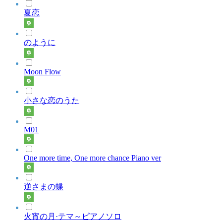
夏恋
のように
Moon Flow
小さな恋のうた
M01
One more time, One more chance Piano ver
逆さまの蝶
火宵の月·テマ～ピアノソロ