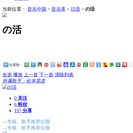
当前位置：
音乐中国
>
音乐库
>
日语
>
の活
の活
分享到：
全选
播放
上一首
下一首
清除列表
所属歌手：松本晃彦
0
关注
6
粉丝
197
分享
→专辑、歌手推荐位⑩
→专辑、歌手推荐位⑩